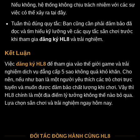
Nếu không, hệ thống không chịu trách nhiệm với các sự
việc có thể xảy ra tại đây.
Tuân thủ đúng quy tắc: Bạn cũng cần phải đảm bảo đã
đọc và tìm hiểu kỹ lưỡng về các quy tắc sân chơi trước
khi tham gia
đăng ký HL8
và trải nghiệm.
Kết Luận
Việc
đăng ký HL8
để tham gia vào thế giới game và trải
nghiệm dịch vụ đẳng cấp 5 sao không quá khó khăn. Cho
nên, nếu như bạn là một người yêu thích các trò chơi trực
tuyến và muốn được đảm bảo chất lượng khi chơi. Vậy thì
HL8 chính là một địa điểm lý tưởng không thể nào bỏ qua.
Lựa chọn sân chơi và trải nghiệm ngay hôm nay.
ĐỐI TÁC ĐỒNG HÀNH CÙNG HL8