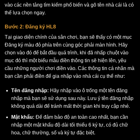
vào các nền tảng tìm kiếm phổ biến và gõ tên nhà cái là có
thể lựa chọn ngay.
Bước 2: Đăng ký HL8
Tại giao diện chính của sân chơi, bạn sẽ thấy có một mục
Đăng ký màu đỏ phía trên cùng góc phải màn hình. Hãy
chọn vào đó để bắt đầu quá trình, khi đã nhấp chuột vào
mục đó thì một biểu mẫu điền thông tin sẽ hiện lên, yêu
cầu những người chơi điền vào. Các thông tin cá nhân mà
bạn cần phải điền để gia nhập vào nhà cái cụ thể như:
Tên đăng nhập:
Hãy nhập vào ô trống một tên đăng
nhập mà bạn sẽ sử dụng sau này. Lưu ý tên đăng nhập
không quá dài để tránh mất thời gian khi truy cập nhé.
Mật khẩu:
Để đảm bảo độ an toàn cao nhất, bạn cần
nhập một mật khẩu độ dài tối thiểu 6 ký tự, có đủ chữ
hoa, chữ thường, số và ký tự đặc biệt.