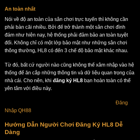
An toàn nhất
Nói về độ an toàn của sân chơi trực tuyến thì không cần
phải bàn cãi nhiều. Bởi để trở thành một sân chơi đình
đám như hiện nay, hệ thống phải đảm bảo an toàn tuyệt
đối. Không chỉ có một lớp bảo mật như những sân chơi
thông thường, HL8 có đến 3 chế độ bảo mật khác nhau.
Từ đó, bất cứ người nào cũng không thể xâm nhập vào hệ
thống để ăn cắp những thông tin và dữ liệu quan trọng của
nhà cái. Cho nên, khi
đăng ký HL8
bạn hoàn toàn có thể
yên tâm với điều này.
=>> Xem thêm:
Đăng Ký 123b
/
đăng ký helle88
–
Đăng
Nhập QH88
Hướng Dẫn Người Chơi Đăng Ký HL8 Dễ
Dàng