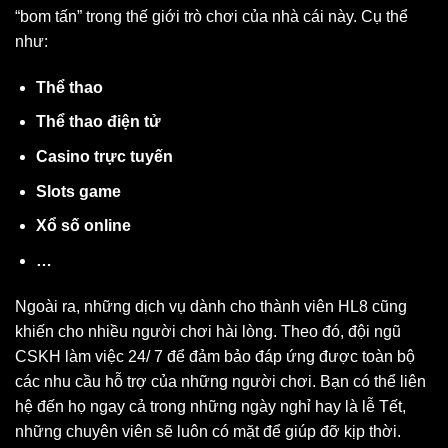
“bom tấn” trong thế giới trò chơi của nhà cái này. Cụ thể
như:
Thể thao
Thể thao điện tử
Casino trực tuyến
Slots game
Xổ số online
…
Ngoài ra, những dịch vụ dành cho thành viên HL8 cũng
khiến cho nhiều người chơi hài lòng. Theo đó, đội ngũ
CSKH làm việc 24/ 7 để đảm bảo đáp ứng được toàn bộ
các nhu cầu hỗ trợ của những người chơi. Bạn có thể liên
hệ đến họ ngay cả trong những ngày nghỉ hay là lễ Tết,
những chuyên viên sẽ luôn có mặt để giúp đỡ kịp thời.