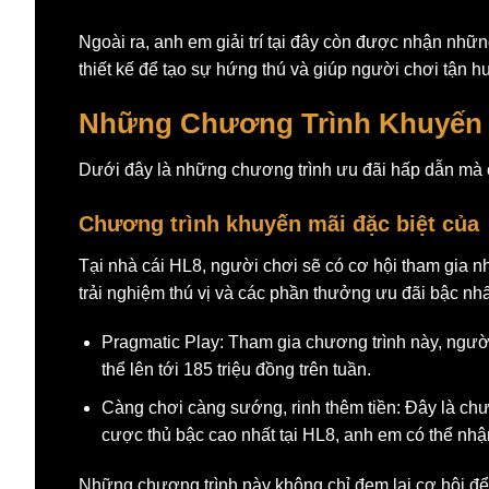
Ngoài ra, anh em giải trí tại đây còn được nhận nhữ
thiết kế để tạo sự hứng thú và giúp người chơi tận hư
Những Chương Trình Khuyến 
Dưới đây là những chương trình ưu đãi hấp dẫn mà c
Chương trình khuyến mãi đặc biệt củ
Tại nhà cái HL8, người chơi sẽ có cơ hội tham gia 
trải nghiệm thú vị và các phần thưởng ưu đãi bậc nh
Pragmatic Play: Tham gia chương trình này, người
thể lên tới 185 triệu đồng trên tuần.
Càng chơi càng sướng, rinh thêm tiền: Đây là chư
cược thủ bậc cao nhất tại HL8, anh em có thể nh
Những chương trình này không chỉ đem lại cơ hội đ