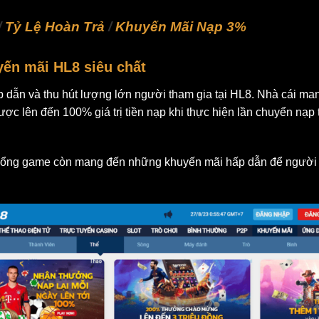
/
Tỷ Lệ Hoàn Trả
/
Khuyến Mãi Nạp 3%
/
kkuyến m
yến mãi HL8 siêu chất
p dẫn và thu hút lượng lớn người tham gia tại HL8. Nhà cái m
ược lên đến 100% giá trị tiền nạp khi thực hiện lần chuyển nạp 
 cổng game còn mang đến những khuyến mãi hấp dẫn để người ch