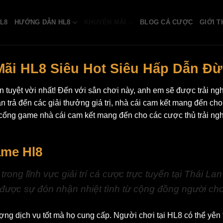
L8
HƯỚNG DẪN HL8
KHUYẾN MÃI
BLOG CÁ CƯỢC
GIỚI T
ãi HL8 Siêu Hot Siêu Hấp Dẫn Đ
ến tuyệt vời nhất! Đến với sân chơi này, anh em sẽ được trải 
trả đến các giải thưởng giá trị, nhà cái cam kết mang đến ch
 cổng game nhà cái cam kết mang đến cho các cược thủ trải ngh
ame Hl8
 trong lĩnh vực giải trí cá cược trực tuyến tại Thái L
được sự đón nhận nhiệt tình từ cộng đồng người chơi
lượng dịch vụ tốt mà họ cung cấp. Người chơi tại HL8 có thể yên