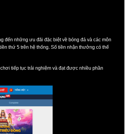
ãi go99
ang đến những ưu đãi đặc biệt về bóng đá và các môn
tiền thứ 5 trên hệ thống. Số tiền nhận thưởng có thể
ơi tiếp tục trải nghiệm và đạt được nhiều phần