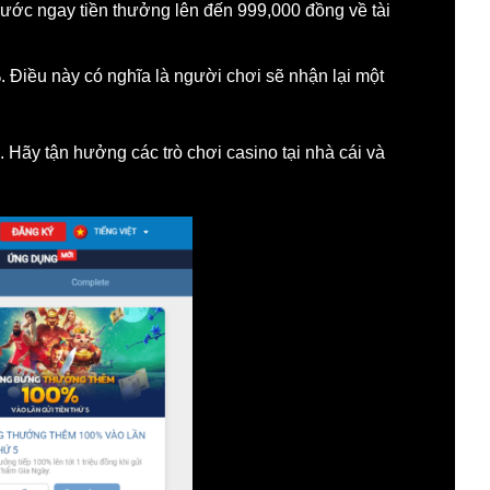
 rước ngay tiền thưởng lên đến 999,000 đồng về tài
. Điều này có nghĩa là người chơi sẽ nhận lại một
. Hãy tận hưởng các trò chơi casino tại nhà cái và