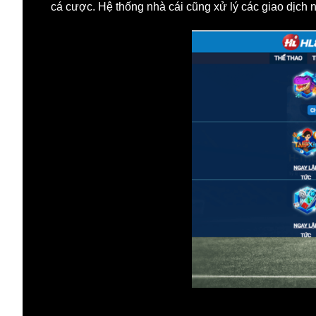
cá cược. Hệ thống nhà cái cũng xử lý các giao dịch 