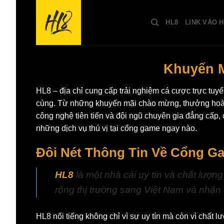
Skip
to
HL8
LINK VÀO H
content
Khuyến M
HL8 – địa chỉ cung cấp trải nghiệm cá cược trực tuy
cùng. Từ những khuyến mãi chào mừng, thưởng hoàn 
công nghệ tiên tiến và đội ngũ chuyên gia đẳng cấp,
những dịch vụ thú vị tại cổng game ngay nào.
Đôi Nét Thông Tin Về Cổng G
HL8
là một nhà cái uy tín và chất lượng
rộng thị trường sang Việt Nam và nhận 
HL8 nổi tiếng không chỉ vì sự uy tín mà còn vì chất 