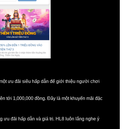
ột ưu đãi siêu hấp dẫn để giới thiệu người chơi
 lên tới 1,000,000 đồng. Đây là một khuyến mãi đặc
ưu đãi hấp dẫn và giá trị. HL8 luôn lắng nghe ý