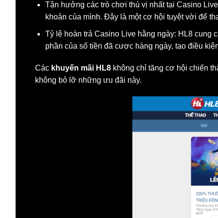
Tận hưởng các trò chơi thú vị nhất tại Casino Li
khoản của mình. Đây là một cơ hội tuyệt vời để th
Tỷ lệ hoàn trả Casino Live hằng ngày: HL8 cung cấ
phần của số tiền đã cược hàng ngày, tạo điều kiện
Các
khuyến mãi HL8
không chỉ tăng cơ hội chiến th
không bỏ lỡ những ưu đãi này.