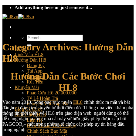
Skip
Add anything here or just remove it...
to
content
Category Archives:
Hướng Dẫn
HL8
Link Vào HL8
Hl8
Hướng Dẫn Hl8
Đăng Ký
Tải App
Hướng Dẫn Các Bước Chơi
Nạp Tiền
Rút Tiền
HL8
Khuyến Mãi
Phao Cứu Hộ 20.000.000
Tỷ Lệ Hoàn Trả
Vào năm 2010, Sòng bạc trực tuyến
HL8
chính thức ra mắt và bắt
Khuyến Mãi Nạp 3%
đầu hoạt động trực tuyến từ thời điểm đó. Thông qua việc khám phá
Blog Cá Cược
thông tin giới thiệu về HL8 trên giao diện web, người dùng có thể
Giới Thiệu HL8
dễ dàng nhận ra rằng nhà cái này sở hữu giấy phép được cấp bởi
Liên Hệ
PAGCOR – một trong những tổ chức cấp phép uy tín hàng đầu
Điều Khoản Và Sử Dụng
trong ngành.
Chính Sách Bảo Mật