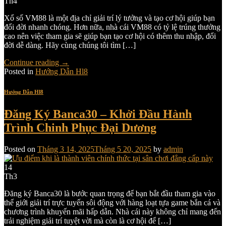
Th4
Xổ số VM88 là một địa chỉ giải trí lý tưởng và tạo cơ hội giúp bạn
đổi đời nhanh chóng. Hơn nữa, nhà cái VM88 có tỷ lệ trúng thưởng
cao nên việc tham gia sẽ giúp bạn tạo cơ hội có thêm thu nhập, đổi
đời dễ dàng. Hãy cùng chúng tôi tìm […]
Continue reading
→
Posted in
Hướng Dẫn Hl8
Hướng Dẫn Hl8
Đăng Ký Banca30 – Khởi Đầu Hành
Trình Chinh Phục Đại Dương
Posted on
Tháng 3 14, 2025
Tháng 5 20, 2025
by
admin
14
Th3
Đăng ký Banca30 là bước quan trọng để bạn bắt đầu tham gia vào
thế giới giải trí trực tuyến sôi động với hàng loạt tựa game bắn cá và
chương trình khuyến mãi hấp dẫn. Nhà cái này không chỉ mang đến
trải nghiệm giải trí tuyệt vời mà còn là cơ hội để […]