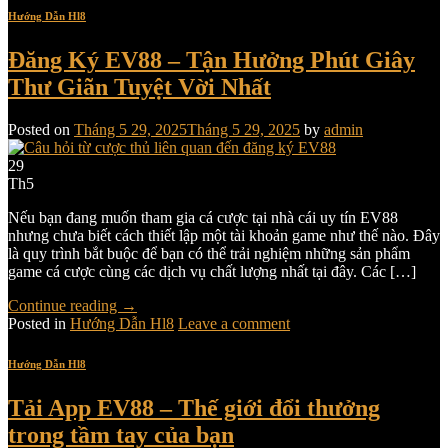
Hướng Dẫn Hl8
Đăng Ký EV88 – Tận Hưởng Phút Giây
Thư Giãn Tuyệt Vời Nhất
Posted on
Tháng 5 29, 2025
Tháng 5 29, 2025
by
admin
29
Th5
Nếu bạn đang muốn tham gia cá cược tại nhà cái uy tín EV88
nhưng chưa biết cách thiết lập một tài khoản game như thế nào. Đây
là quy trình bắt buộc để bạn có thể trải nghiệm những sản phẩm
game cá cược cùng các dịch vụ chất lượng nhất tại đây. Các […]
Continue reading
→
Posted in
Hướng Dẫn Hl8
Leave a comment
Hướng Dẫn Hl8
Tải App EV88 – Thế giới đổi thưởng
trong tầm tay của bạn