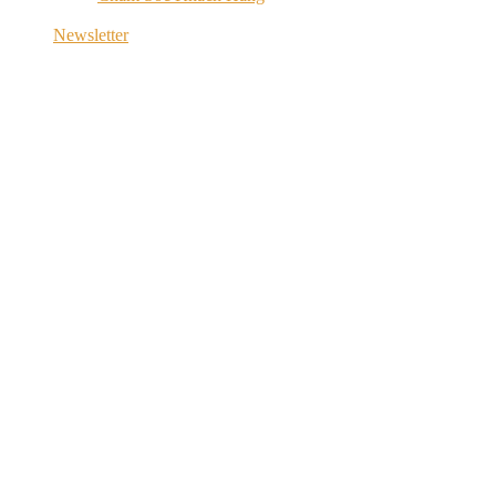
WooCommerce not Found
Newsletter