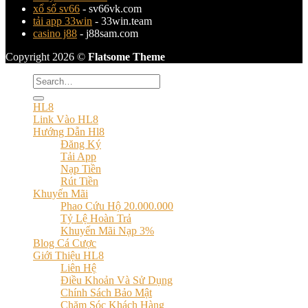
xổ số sv66
- sv66vk.com
tải app 33win
- 33win.team
casino j88
- j88sam.com
Copyright 2026 ©
Flatsome Theme
HL8
Link Vào HL8
Hướng Dẫn Hl8
Đăng Ký
Tải App
Nạp Tiền
Rút Tiền
Khuyến Mãi
Phao Cứu Hộ 20.000.000
Tỷ Lệ Hoàn Trả
Khuyến Mãi Nạp 3%
Blog Cá Cược
Giới Thiệu HL8
Liên Hệ
Điều Khoản Và Sử Dụng
Chính Sách Bảo Mật
Chăm Sóc Khách Hàng