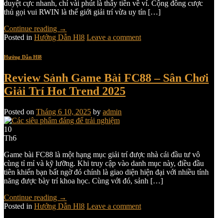
duyệt cực nhanh, chỉ vài phút là thấy tiền về ví. Cộng đồng cược
thủ gọi vui RWIN là thế giới giải trí vừa uy tín […]
Continue reading
→
Posted in
Hướng Dẫn Hl8
Leave a comment
Hướng Dẫn Hl8
Review Sảnh Game Bài FC88 – Sân Chơi
Giải Trí Hot Trend 2025
Posted on
Tháng 6 10, 2025
by
admin
10
Th6
Game bài FC88 là một hạng mục giải trí được nhà cái đầu tư vô
cùng tỉ mỉ và kỹ lưỡng. Khi truy cập vào danh mục này, điều đầu
tiên khiến bạn bất ngờ đó chính là giao diện hiện đại với nhiều tính
năng được bày trí khoa học. Cùng với đó, sảnh […]
Continue reading
→
Posted in
Hướng Dẫn Hl8
Leave a comment