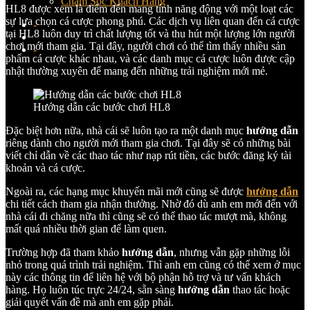
Chăm Sóc Khách Hàng
HL8 được xem là điểm đến mang tính năng động với một loạt các
sự lựa chọn cá cược phong phú. Các dịch vụ liên quan đến cá cược
-
tại HL8 luôn duy trì chất lượng tốt và thu hút một lượng lớn người
chơi mới tham gia. Tại đây, người chơi có thể tìm thấy nhiều sản
-
phẩm cá cược khác nhau, và các danh mục cá cược luôn được cập
nhật thường xuyên để mang đến những trải nghiệm mới mẻ.
Hướng dẫn các bước chơi HL8
Đặc biệt hơn nữa, nhà cái sẽ luôn tạo ra một danh mục
hướng dẫn
riêng dành cho người mới tham gia chơi. Tại đây sẽ có những bài
viết chỉ dẫn về các thao tác như nạp rút tiền, các bước đăng ký tài
khoản và cá cược.
Ngoài ra, các hạng mục khuyến mãi mới cũng sẽ được
hướng dẫn
chi tiết cách tham gia nhận thưởng. Nhờ đó dù anh em mới đến với
nhà cái đi chăng nữa thì cũng sẽ có thể thao tác mượt mà, không
mất quá nhiều thời gian để làm quen.
Trường hợp đã tham khảo
hướng dẫn
, nhưng vẫn gặp những lỗi
nhỏ trong quá trình trải nghiệm. Thì anh em cũng có thể xem ở mục
này các thông tin để liên hệ với bộ phận hỗ trợ và tư vấn khách
hàng. Họ luôn túc trực 24/24, sẵn sàng
hướng dẫn
thao tác hoặc
giải quyết vấn đề mà anh em gặp phải.