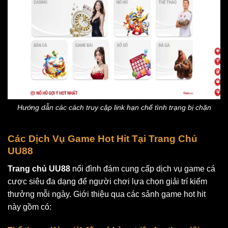
Hướng dẫn các cách truy cập link hạn chế tình trạng bị chặn
Các Dịch Vụ Game Hot Hit Tại Trang Chủ
UU88
Trang chủ UU88
nổi đình đám cung cấp dịch vụ game cá
cược siêu đa dạng để người chơi lựa chọn giải trí kiếm
thưởng mỗi ngày. Giới thiệu qua các sảnh game hot hit
này gồm có: