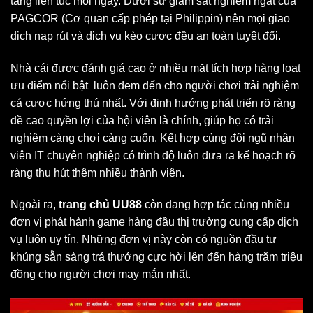
tăng liên tục mỗi ngày. Dưới sự giám sát nghiêm ngặt của
PAGCOR (Cơ quan cấp phép tại Philippin) nên mọi giao
dịch nạp rút và dịch vụ kèo cược đều an toàn tuyệt đối.
Nhà cái được đánh giá cao ở nhiều mặt tích hợp hàng loạt
ưu điểm nổi bật luôn đem đến cho người chơi trải nghiệm
cá cược hứng thú nhất. Với định hướng phát triển rõ ràng
đề cao quyền lợi của hội viên là chính, giúp họ có trải
nghiệm càng chơi càng cuốn. Kết hợp cùng đội ngũ nhân
viên IT chuyên nghiệp có trình độ luôn đưa ra kế hoạch rõ
ràng thu hút thêm nhiều thành viên.
Ngoài ra,
trang chủ UU88
còn đang hợp tác cùng nhiều
đơn vị phát hành game hàng đầu thị trường cung cấp dịch
vụ luôn uy tín. Những đơn vị này còn có nguồn đầu tư
khủng sẵn sàng trả thưởng cực hời lên đến hàng trăm triệu
đồng cho người chơi may mắn nhất.