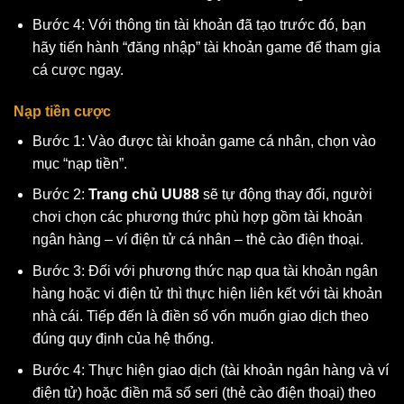
Bước 4: Với thông tin tài khoản đã tạo trước đó, bạn
hãy tiến hành “đăng nhập” tài khoản game để tham gia
cá cược ngay.
Nạp tiền cược
Bước 1: Vào được tài khoản game cá nhân, chọn vào
mục “nạp tiền”.
Bước 2:
Trang chủ UU88
sẽ tự động thay đổi, người
chơi chọn các phương thức phù hợp gồm tài khoản
ngân hàng – ví điện tử cá nhân – thẻ cào điện thoại.
Bước 3: Đối với phương thức nạp qua tài khoản ngân
hàng hoặc vi điện tử thì thực hiện liên kết với tài khoản
nhà cái. Tiếp đến là điền số vốn muốn giao dịch theo
đúng quy định của hệ thống.
Bước 4: Thực hiện giao dịch (tài khoản ngân hàng và ví
điện tử) hoặc điền mã số seri (thẻ cào điện thoại) theo