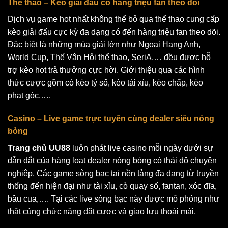
Thể thao – Kèo giải đấu có hàng triệu fan theo dõi
Dịch vụ game hot nhất không thể bỏ qua thể thao cung cấp
kèo giải đấu cực kỳ đa dạng có đến hàng triệu fan theo dõi.
Đặc biệt là những mùa giải lớn như Ngoại Hạng Anh,
World Cup, Thế Vận Hội thể thao, SeriA,… đều được hỗ
trợ kèo hot trả thưởng cực hời. Giới thiệu qua các hình
thức cược gồm có kèo tỷ số, kèo tài xỉu, kèo chấp, kèo
phạt góc,….
Casino – Live game trực tuyến cùng dealer siêu nóng
bỏng
Trang chủ UU88
luôn phát live casino mỗi ngày dưới sự
dẫn dắt của hàng loạt dealer nóng bỏng có thái độ chuyên
nghiệp. Các game sòng bạc tại nền tảng đa dạng từ truyền
thống đến hiện đại như tài xỉu, cò quay số, fantan, xóc đĩa,
bầu cua,…. Tại các live sòng bạc này được mô phỏng như
thật cùng chức năng đặt cược và giao lưu thoải mái.