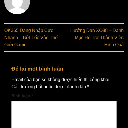
OK365 Đăng Nhập Cực
Hướng Dẫn XO88 – Danh
Nhanh – Bứt Tốc Vào Thế
Mục Hỗ Trợ Thành Viên
Giới Game
Hiệu Quả
Để lại một bình luận
Email của bạn sẽ không được hiển thị công khai.
Các trường bắt buộc được đánh dấu
*
Bình luận
*