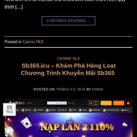
trình […]
CONTINUE READING
→
Posted in
Casino HL8
CASINO HL8
Sb365.icu – Khám Phá Hàng Loạt
Chương Trình Khuyến Mãi Sb365
POSTED ON
THÁNG 3 5, 2024
BY
ADMIN
05
Th3