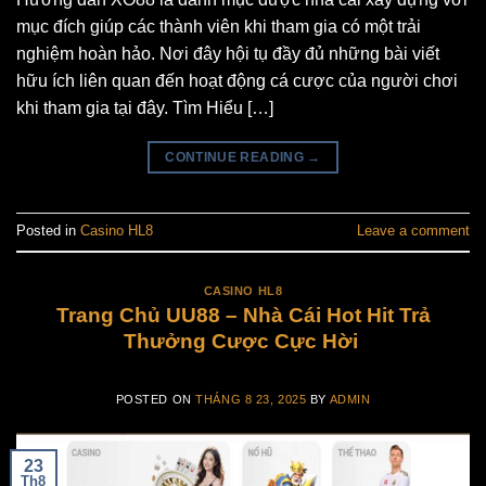
mục đích giúp các thành viên khi tham gia có một trải
nghiệm hoàn hảo. Nơi đây hội tụ đầy đủ những bài viết
hữu ích liên quan đến hoạt động cá cược của người chơi
khi tham gia tại đây. Tìm Hiểu […]
CONTINUE READING
→
Posted in
Casino HL8
Leave a comment
CASINO HL8
Trang Chủ UU88 – Nhà Cái Hot Hit Trả
Thưởng Cược Cực Hời
POSTED ON
THÁNG 8 23, 2025
BY
ADMIN
23
Th8