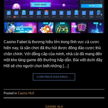
Casino Fabet là thương hiệu lớn trong lĩnh vực cá cược
hiện nay, là sân chơi đã thu hút được đông đảo cược thủ
chân chính. Với đẳng cấp của mình, nhà cái đã mang đến
một kho tàng game đổi thưởng hấp dẫn. Bài viết dưới đây
Hl8 sẽ cho người chơi biết những […]
CONTINUE READING
→
Posted in
Casino HL8
CASINO HL8