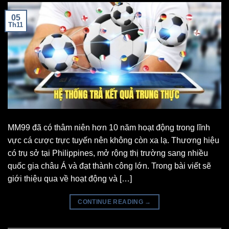
05
Th11
MM99 đã có thâm niên hơn 10 năm hoạt động trong lĩnh
vực cá cược trực tuyến nên không còn xa lạ. Thương hiệu
có trụ sở tại Philippines, mở rộng thị trường sang nhiều
quốc gia châu Á và đạt thành công lớn. Trong bài viết sẽ
giới thiệu qua về hoạt động và […]
CONTINUE READING
→