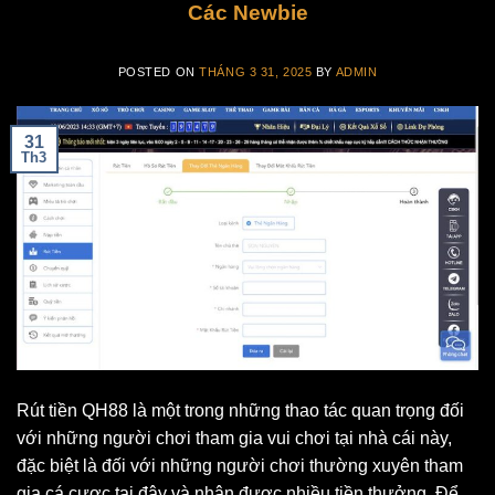
Các Newbie
POSTED ON
THÁNG 3 31, 2025
BY
ADMIN
31
Th3
Rút tiền QH88 là một trong những thao tác quan trọng đối
với những người chơi tham gia vui chơi tại nhà cái này,
đặc biệt là đối với những người chơi thường xuyên tham
gia cá cược tại đây và nhận được nhiều tiền thưởng. Để