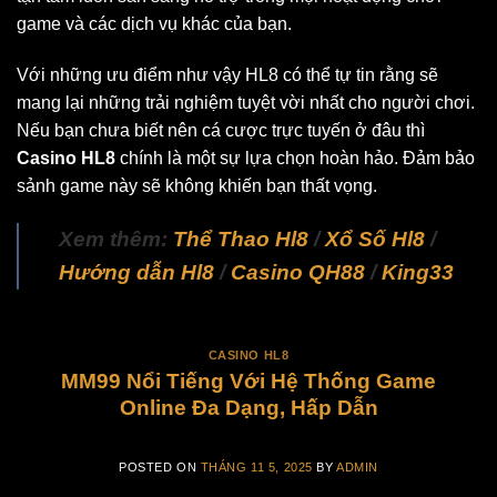
game và các dịch vụ khác của bạn.
Với những ưu điểm như vậy HL8 có thể tự tin rằng sẽ
mang lại những trải nghiệm tuyệt vời nhất cho người chơi.
Nếu bạn chưa biết nên cá cược trực tuyến ở đâu thì
Casino HL8
chính là một sự lựa chọn hoàn hảo. Đảm bảo
sảnh game này sẽ không khiến bạn thất vọng.
Xem thêm:
Thể Thao Hl8
/
Xổ Số Hl8
/
Hướng dẫn Hl8
/
Casino QH88
/
King33
CASINO HL8
MM99 Nổi Tiếng Với Hệ Thống Game
Online Đa Dạng, Hấp Dẫn
POSTED ON
THÁNG 11 5, 2025
BY
ADMIN