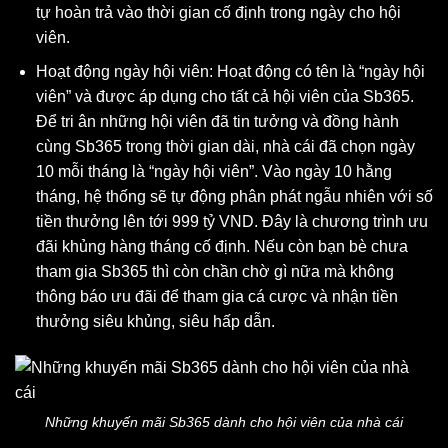
tự hoàn trả vào thời gian cố định trong ngày cho hội
viên.
Hoạt động ngày hội viên: Hoạt động có tên là “ngày hội
viên” và được áp dụng cho tất cả hội viên của Sb365.
Để tri ân những hội viên đã tin tưởng và đồng hành
cùng Sb365 trong thời gian dài, nhà cái đã chọn ngày
10 mỗi tháng là “ngày hội viên”. Vào ngày 10 hằng
tháng, hệ thống sẽ tự động phân phát ngẫu nhiên với số
tiền thưởng lên tới 999 tỷ VND. Đây là chương trình ưu
đãi khủng hàng tháng cố định. Nếu còn bạn bè chưa
tham gia Sb365 thì còn chần chờ gì nữa mà không
thông báo ưu đãi để tham gia cá cược và nhận tiền
thưởng siêu khủng, siêu hấp dẫn.
Những khuyến mãi Sb365 dành cho hội viên của nhà cái