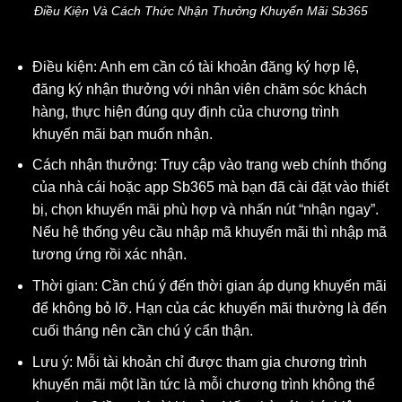
Điều Kiện Và Cách Thức Nhận Thưởng Khuyến Mãi Sb365
Điều kiện: Anh em cần có tài khoản đăng ký hợp lệ,
đăng ký nhận thưởng với nhân viên chăm sóc khách
hàng, thực hiện đúng quy định của chương trình
khuyến mãi bạn muốn nhận.
Cách nhận thưởng: Truy cập vào trang web chính thống
của nhà cái hoặc app Sb365 mà bạn đã cài đặt vào thiết
bị, chọn khuyến mãi phù hợp và nhấn nút “nhận ngay”.
Nếu hệ thống yêu cầu nhập mã khuyến mãi thì nhập mã
tương ứng rồi xác nhận.
Thời gian: Cần chú ý đến thời gian áp dụng khuyến mãi
để không bỏ lỡ. Hạn của các khuyến mãi thường là đến
cuối tháng nên cần chú ý cẩn thận.
Lưu ý: Mỗi tài khoản chỉ được tham gia chương trình
khuyến mãi một lần tức là mỗi chương trình không thể