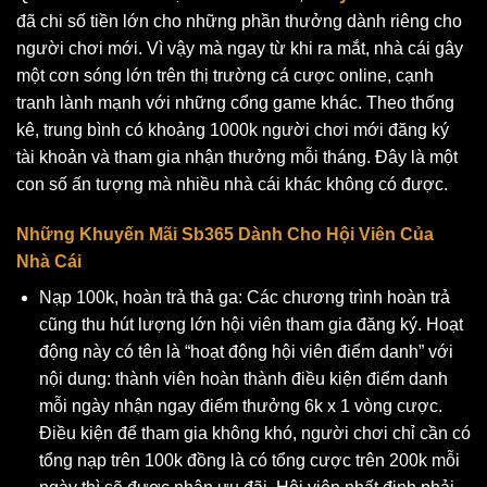
đã chi số tiền lớn cho những phần thưởng dành riêng cho
người chơi mới. Vì vậy mà ngay từ khi ra mắt, nhà cái gây
một cơn sóng lớn trên thị trường cá cược online, cạnh
tranh lành mạnh với những cổng game khác. Theo thống
kê, trung bình có khoảng 1000k người chơi mới đăng ký
tài khoản và tham gia nhận thưởng mỗi tháng. Đây là một
con số ấn tượng mà nhiều nhà cái khác không có được.
Những Khuyến Mãi Sb365 Dành Cho Hội Viên Của
Nhà Cái
Nạp 100k, hoàn trả thả ga: Các chương trình hoàn trả
cũng thu hút lượng lớn hội viên tham gia đăng ký. Hoạt
động này có tên là “hoạt động hội viên điểm danh” với
nội dung: thành viên hoàn thành điều kiện điểm danh
mỗi ngày nhận ngay điểm thưởng 6k x 1 vòng cược.
Điều kiện để tham gia không khó, người chơi chỉ cần có
tổng nạp trên 100k đồng là có tổng cược trên 200k mỗi