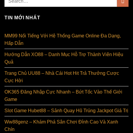
TIN MỚI NHẤT
MM99 Nổi Tiếng Với Hệ Thống Game Online Đa Dạng,
Hấp Dẫn
Hướng Dẫn XO88 – Danh Mục Hỗ Trợ Thành Viên Hiệu
Quả
Trang Chủ UU88 – Nhà Cái Hot Hit Trả Thưởng Cược
Cực Hời
OK365 Đăng Nhập Cực Nhanh – Bứt Tốc Vào Thế Giới
Game
Slot Game Hubet88 – Sảnh Quay Hũ Trúng Jackpot Giá Trị
Ww88genz – Khám Phá Sân Chơi Đỉnh Cao Và Xanh
Chín