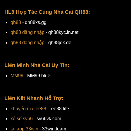
HL8 Hợp Tác Cùng Nhà Cái QH88:
qh88
- qh88xs.gg
qh88 đăng nhập
- qh88kyc.in.net
qh88 đăng nhập
- qh88jqk.de
Liên Minh Nhà Cái Uy Tín:
MM99
- MM99.blue
Liên Kết Nhanh Hỗ Trợ:
khuyến mãi ee88
- ee88.life
xổ số sv66
- sv66vk.com
tải app 33win
- 33win.team