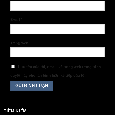
Email
*
Trang web
Lưu tên của tôi, email, và trang web trong trình
duyệt này cho lần bình luận kế tiếp của tôi.
TIỀM KIẾM