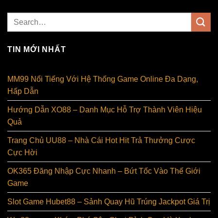
TIN MỚI NHẤT
MM99 Nổi Tiếng Với Hệ Thống Game Online Đa Dạng,
Hấp Dẫn
Hướng Dẫn XO88 – Danh Mục Hỗ Trợ Thành Viên Hiệu
Quả
Trang Chủ UU88 – Nhà Cái Hot Hit Trả Thưởng Cược
Cực Hời
OK365 Đăng Nhập Cực Nhanh – Bứt Tốc Vào Thế Giới
Game
Slot Game Hubet88 – Sảnh Quay Hũ Trúng Jackpot Giá Trị