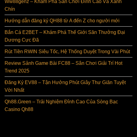
Ww88genz – Khám Phá Sân Chơi Đỉnh Cao Và Xanh
Chín
Hướng dẫn đăng ký QH88 từ A đến Z cho người mới
Bắn Cá E2BET – Khám Phá Thế Giới Săn Thưởng Đại
Dương Cực Đã
Rút Tiền RWIN Siêu Tốc, Hệ Thống Duyệt Trong Vài Phút
Review Sảnh Game Bài FC88 – Sân Chơi Giải Trí Hot
Trend 2025
Đăng Ký EV88 – Tận Hưởng Phút Giây Thư Giãn Tuyệt
Vời Nhất
Qh88.Green – Trải Nghiệm Đỉnh Cao Của Sòng Bạc
Casino Qh88