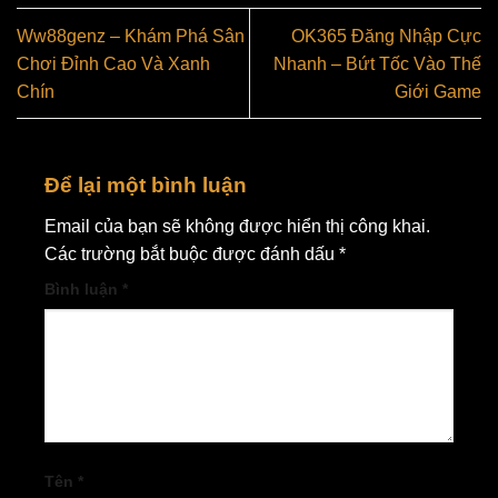
Ww88genz – Khám Phá Sân
OK365 Đăng Nhập Cực
Chơi Đỉnh Cao Và Xanh
Nhanh – Bứt Tốc Vào Thế
Chín
Giới Game
Để lại một bình luận
Email của bạn sẽ không được hiển thị công khai.
Các trường bắt buộc được đánh dấu
*
Bình luận
*
Tên
*