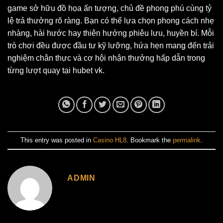
game sở hữu đồ họa ấn tượng, chủ đề phong phú cùng tỷ
lệ trả thưởng rõ ràng. Bạn có thể lựa chọn phong cách nhẹ
nhàng, hài hước hay thiên hướng phiêu lưu, huyền bí. Mỗi
trò chơi đều được đầu tư kỹ lưỡng, hứa hẹn mang đến trải
nghiệm chân thực và cơ hội nhận thưởng hấp dẫn trong
từng lượt quay tại hubet vk.
This entry was posted in
Casino HL8
. Bookmark the
permalink
.
ADMIN