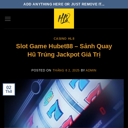
Skip
ADD ANYTHING HERE OR JUST REMOVE IT...
to
content
CASINO HL8
Slot Game Hubet88 – Sảnh Quay
Hũ Trúng Jackpot Giá Trị
POSTED ON
THÁNG 8 2, 2025
BY
ADMIN
02
Th8