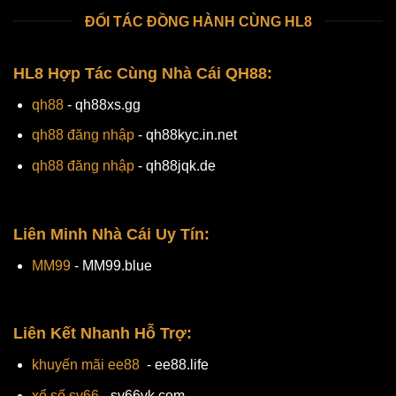
ĐỐI TÁC ĐỒNG HÀNH CÙNG HL8
HL8 Hợp Tác Cùng Nhà Cái QH88:
qh88
- qh88xs.gg
qh88 đăng nhập
- qh88kyc.in.net
qh88 đăng nhập
- qh88jqk.de
Liên Minh Nhà Cái Uy Tín:
MM99
- MM99.blue
Liên Kết Nhanh Hỗ Trợ:
khuyến mãi ee88
- ee88.life
xổ số sv66
- sv66vk.com